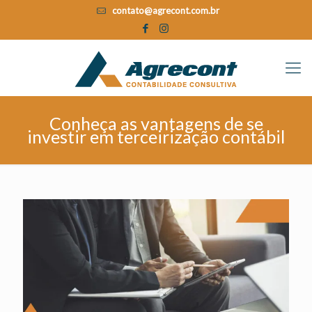
contato@agrecont.com.br
Conheça as vantagens de se
investir em terceirização contábil